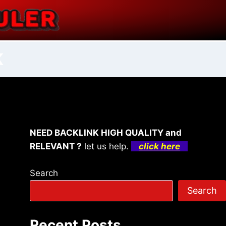
K
NEED BACKLINK HIGH QUALITY and
RELEVANT ?
let us help.
click here
Search
Search
Recent Posts