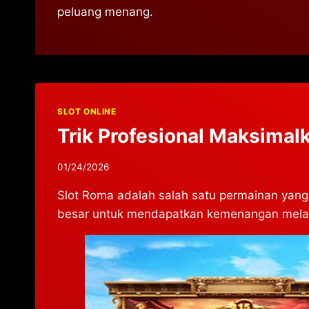
peluang menang.
SLOT ONLINE
Trik Profesional Maksimal
01/24/2026
Slot Roma adalah salah satu permainan yang
besar untuk mendapatkan kemenangan melalui 