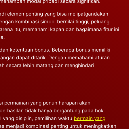
menambah modal pribadi secara signifikan.
adi elemen penting yang bisa melipatgandakan
engan kombinasi simbol bernilai tinggi, peluang
arena itu, memahami kapan dan bagaimana fitur ini
ga.
 dan ketentuan bonus. Beberapa bonus memiliki
nangan dapat ditarik. Dengan memahami aturan
ah secara lebih matang dan menghindari
si permainan yang penuh harapan akan
erhasilan tidak hanya bergantung pada hoki
 yang disiplin, pemilihan waktu
bermain yang
as menjadi kombinasi penting untuk meningkatkan