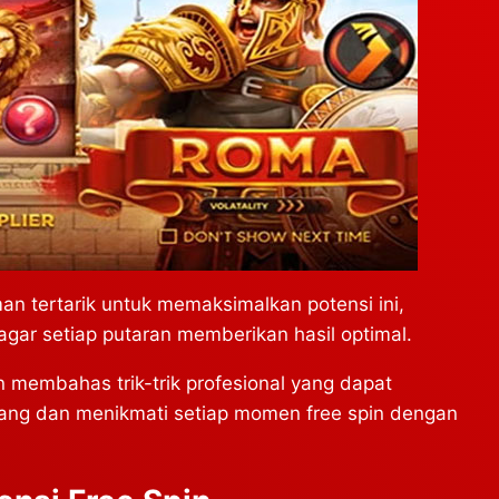
 tertarik untuk memaksimalkan potensi ini,
agar setiap putaran memberikan hasil optimal.
 membahas trik-trik profesional yang dapat
ng dan menikmati setiap momen free spin dengan