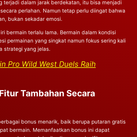
terjadi dalam jarak berdekatan, itu bisa menjadi
secara perlahan. Namun tetap perlu diingat bahwa
n, bukan sekadar emosi.
iri bermain terlalu lama. Bermain dalam kondisi
Sesi permainan yang singkat namun fokus sering kali
 strategi yang jelas.
n Pro Wild West Duels Raih
Fitur Tambahan Secara
erbagai bonus menarik, baik berupa putaran gratis
pat bermain. Memanfaatkan bonus ini dapat