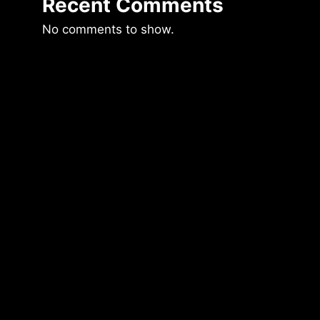
Recent Comments
No comments to show.