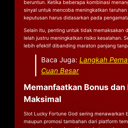
beruntun. Ketika beberapa kombinasi menang 
sinyal untuk mencoba meningkatkan taruhan 
keputusan harus didasarkan pada pengamata
Selain itu, penting untuk tidak memaksakan d
lelah justru meningkatkan risiko kesalahan. 
lebih efektif dibanding maraton panjang tanpa
Baca Juga:
Langkah Pemai
Cuan Besar
Memanfaatkan Bonus dan 
Maksimal
Slot Lucky Fortune God sering menawarkan b
maupun promosi tambahan dari platform tem