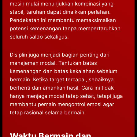
mesin mulai menunjukkan kombinasi yang
stabil, taruhan dapat dinaikkan perlahan.
Pendekatan ini membantu memaksimalkan
potensi kemenangan tanpa mempertaruhkan
seluruh saldo sekaligus.
Disiplin juga menjadi bagian penting dari
manajemen modal. Tentukan batas
kemenangan dan batas kekalahan sebelum
bermain. Ketika target tercapai, sebaiknya
berhenti dan amankan hasil. Cara ini tidak
hanya menjaga modal tetap sehat, tetapi juga
membantu pemain mengontrol emosi agar
tetap rasional selama bermain.
Waktu Bermain dan