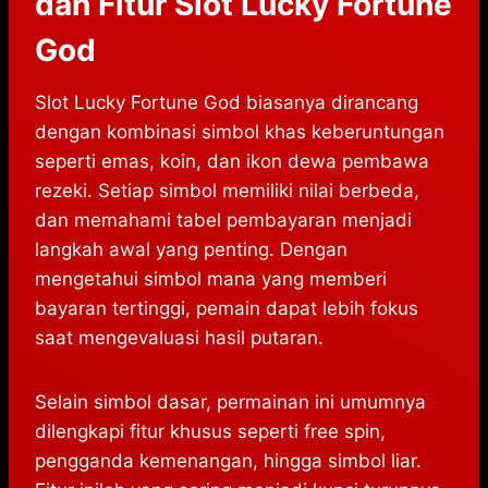
dan Fitur Slot Lucky Fortune
God
Slot Lucky Fortune God biasanya dirancang
dengan kombinasi simbol khas keberuntungan
seperti emas, koin, dan ikon dewa pembawa
rezeki. Setiap simbol memiliki nilai berbeda,
dan memahami tabel pembayaran menjadi
langkah awal yang penting. Dengan
mengetahui simbol mana yang memberi
bayaran tertinggi, pemain dapat lebih fokus
saat mengevaluasi hasil putaran.
Selain simbol dasar, permainan ini umumnya
dilengkapi fitur khusus seperti free spin,
pengganda kemenangan, hingga simbol liar.