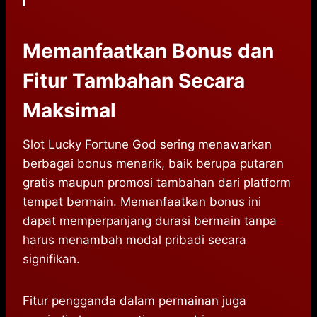
Memanfaatkan Bonus dan
Fitur Tambahan Secara
Maksimal
Slot Lucky Fortune God sering menawarkan
berbagai bonus menarik, baik berupa putaran
gratis maupun promosi tambahan dari platform
tempat bermain. Memanfaatkan bonus ini
dapat memperpanjang durasi bermain tanpa
harus menambah modal pribadi secara
signifikan.
Fitur pengganda dalam permainan juga