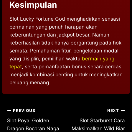
Kesimpulan
Slot Lucky Fortune God menghadirkan sensasi
permainan yang penuh harapan akan
keberuntungan dan jackpot besar. Namun
keberhasilan tidak hanya bergantung pada hoki
semata. Pemahaman fitur, pengelolaan modal
yang disiplin, pemilihan waktu
bermain yang
tepat
, serta pemanfaatan bonus secara cerdas
menjadi kombinasi penting untuk meningkatkan
peluang menang.
Post
PREVIOUS
NEXT
Slot Royal Golden
Slot Starburst Cara
navigation
Dragon Bocoran Naga
Maksimalkan Wild Biar