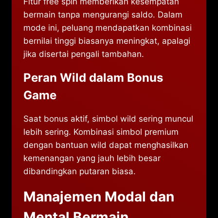
Fitur free spin memberikan kesempatan
bermain tanpa mengurangi saldo. Dalam
mode ini, peluang mendapatkan kombinasi
bernilai tinggi biasanya meningkat, apalagi
jika disertai pengali tambahan.
Peran Wild dalam Bonus
Game
Saat bonus aktif, simbol wild sering muncul
lebih sering. Kombinasi simbol premium
dengan bantuan wild dapat menghasilkan
kemenangan yang jauh lebih besar
dibandingkan putaran biasa.
Manajemen Modal dan
Mental Bermain