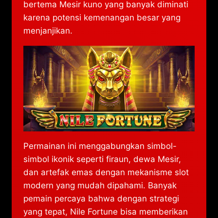
bertema Mesir kuno yang banyak diminati
karena potensi kemenangan besar yang
menjanjikan.
Permainan ini menggabungkan simbol-
simbol ikonik seperti firaun, dewa Mesir,
dan artefak emas dengan mekanisme slot
modern yang mudah dipahami. Banyak
pemain percaya bahwa dengan strategi
yang tepat, Nile Fortune bisa memberikan