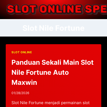
Skip
to
content
Slot Nile Fortune
SLOT ONLINE
Panduan Sekali Main Slot
Nile Fortune Auto
Maxwin
01/28/2026
Slot Nile Fortune menjadi permainan slot