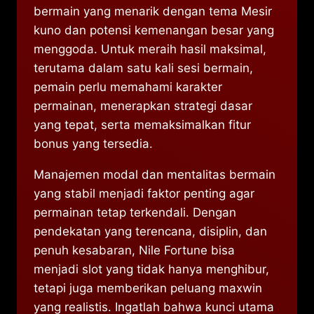
bermain yang menarik dengan tema Mesir
kuno dan potensi kemenangan besar yang
menggoda. Untuk meraih hasil maksimal,
terutama dalam satu kali sesi bermain,
pemain perlu memahami karakter
permainan, menerapkan strategi dasar
yang tepat, serta memaksimalkan fitur
bonus yang tersedia.
Manajemen modal dan mentalitas bermain
yang stabil menjadi faktor penting agar
permainan tetap terkendali. Dengan
pendekatan yang terencana, disiplin, dan
penuh kesabaran, Nile Fortune bisa
menjadi slot yang tidak hanya menghibur,
tetapi juga memberikan peluang maxwin
yang realistis. Ingatlah bahwa kunci utama