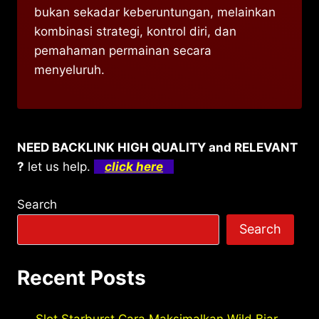
bukan sekadar keberuntungan, melainkan
kombinasi strategi, kontrol diri, dan
pemahaman permainan secara
menyeluruh.
NEED BACKLINK HIGH QUALITY and RELEVANT
?
let us help.
click here
Search
Search
Recent Posts