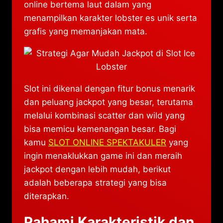
online bertema laut dalam yang
menampilkan karakter lobster es unik serta
grafis yang memanjakan mata.
Slot ini dikenal dengan fitur bonus menarik
dan peluang jackpot yang besar, terutama
melalui kombinasi scatter dan wild yang
bisa memicu kemenangan besar. Bagi
kamu
SLOT ONLINE SPEKTAKULER
yang
ingin menaklukkan game ini dan meraih
jackpot dengan lebih mudah, berikut
adalah beberapa strategi yang bisa
diterapkan.
Pahami Karakteristik dan