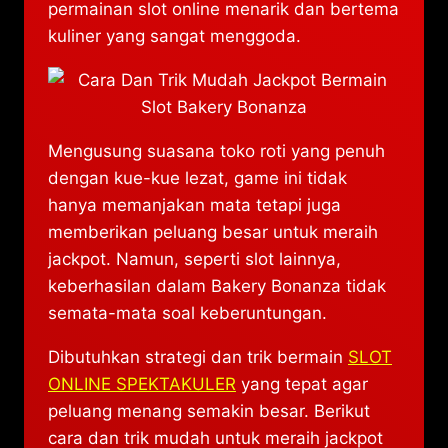
permainan slot online menarik dan bertema
kuliner yang sangat menggoda.
Mengusung suasana toko roti yang penuh
dengan kue-kue lezat, game ini tidak
hanya memanjakan mata tetapi juga
memberikan peluang besar untuk meraih
jackpot. Namun, seperti slot lainnya,
keberhasilan dalam Bakery Bonanza tidak
semata-mata soal keberuntungan.
Dibutuhkan strategi dan trik bermain
SLOT
ONLINE SPEKTAKULER
yang tepat agar
peluang menang semakin besar. Berikut
cara dan trik mudah untuk meraih jackpot