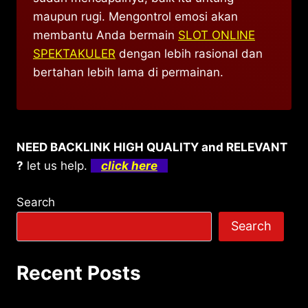
maupun rugi. Mengontrol emosi akan
membantu Anda bermain
SLOT ONLINE
SPEKTAKULER
dengan lebih rasional dan
bertahan lebih lama di permainan.
NEED BACKLINK HIGH QUALITY and RELEVANT
?
let us help.
click here
Search
Search
Recent Posts