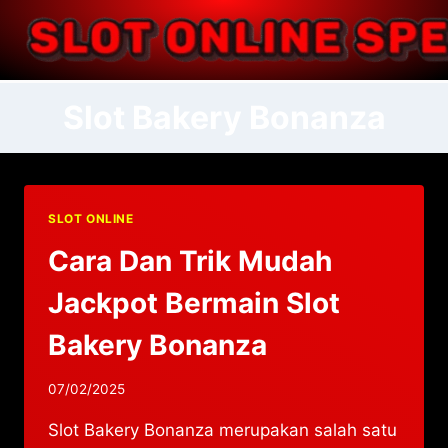
Skip
to
content
Slot Bakery Bonanza
SLOT ONLINE
Cara Dan Trik Mudah
Jackpot Bermain Slot
Bakery Bonanza
07/02/2025
Slot Bakery Bonanza merupakan salah satu