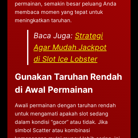
permainan, semakin besar peluang Anda
membaca momen yang tepat untuk
meningkatkan taruhan.
Baca Juga:
Strategi
Agar Mudah Jackpot
di Slot Ice Lobster
Gunakan Taruhan Rendah
di Awal Permainan
Awali permainan dengan taruhan rendah
untuk mengamati apakah slot sedang
dalam kondisi “gacor” atau tidak. Jika
simbol Scatter atau kombinasi