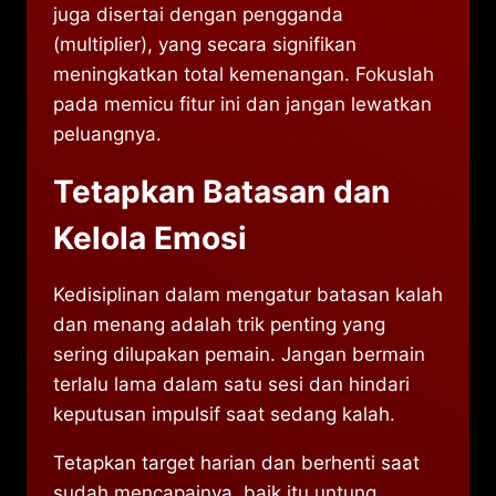
juga disertai dengan pengganda
(multiplier), yang secara signifikan
meningkatkan total kemenangan. Fokuslah
pada memicu fitur ini dan jangan lewatkan
peluangnya.
Tetapkan Batasan dan
Kelola Emosi
Kedisiplinan dalam mengatur batasan kalah
dan menang adalah trik penting yang
sering dilupakan pemain. Jangan bermain
terlalu lama dalam satu sesi dan hindari
keputusan impulsif saat sedang kalah.
Tetapkan target harian dan berhenti saat
sudah mencapainya, baik itu untung