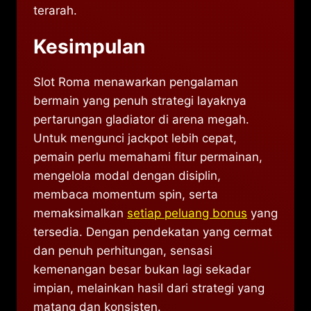
terarah.
Kesimpulan
Slot Roma menawarkan pengalaman
bermain yang penuh strategi layaknya
pertarungan gladiator di arena megah.
Untuk mengunci jackpot lebih cepat,
pemain perlu memahami fitur permainan,
mengelola modal dengan disiplin,
membaca momentum spin, serta
memaksimalkan
setiap peluang bonus
yang
tersedia. Dengan pendekatan yang cermat
dan penuh perhitungan, sensasi
kemenangan besar bukan lagi sekadar
impian, melainkan hasil dari strategi yang
matang dan konsisten.