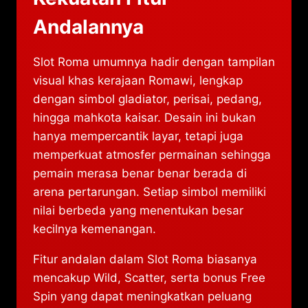
Andalannya
Slot Roma umumnya hadir dengan tampilan
visual khas kerajaan Romawi, lengkap
dengan simbol gladiator, perisai, pedang,
hingga mahkota kaisar. Desain ini bukan
hanya mempercantik layar, tetapi juga
memperkuat atmosfer permainan sehingga
pemain merasa benar benar berada di
arena pertarungan. Setiap simbol memiliki
nilai berbeda yang menentukan besar
kecilnya kemenangan.
Fitur andalan dalam Slot Roma biasanya
mencakup Wild, Scatter, serta bonus Free
Spin yang dapat meningkatkan peluang