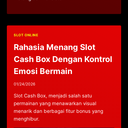
SLOT ONLINE
Rahasia Menang Slot
Cash Box Dengan Kontrol
Emosi Bermain
01/24/2026
Slot Cash Box, menjadi salah satu
permainan yang menawarkan visual
menarik dan berbagai fitur bonus yang
menghibur.