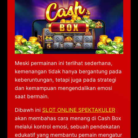
Meski permainan ini terlihat sederhana,
kemenangan tidak hanya bergantung pada
keberuntungan, tetapi juga pada strategi
dan kemampuan mengendalikan emosi
saat bermain.
Dibawh ini
SLOT ONLINE SPEKTAKULER
akan membahas cara menang di Cash Box
melalui kontrol emosi, sebuah pendekatan
edukatif yang membantu pemain mengatur