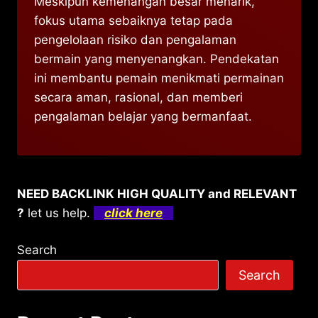
Meskipun kemenangan besar menarik,
fokus utama sebaiknya tetap pada
pengelolaan risiko dan pengalaman
bermain yang menyenangkan. Pendekatan
ini membantu pemain menikmati permainan
secara aman, rasional, dan memberi
pengalaman belajar yang bermanfaat.
NEED BACKLINK HIGH QUALITY and RELEVANT
?
let us help.
click here
Search
Search