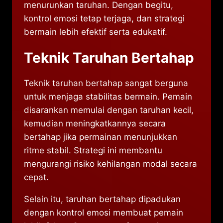
menurunkan taruhan. Dengan begitu,
kontrol emosi tetap terjaga, dan strategi
bermain lebih efektif serta edukatif.
Teknik Taruhan Bertahap
Teknik taruhan bertahap sangat berguna
untuk menjaga stabilitas bermain. Pemain
disarankan memulai dengan taruhan kecil,
kemudian meningkatkannya secara
bertahap jika permainan menunjukkan
ritme stabil. Strategi ini membantu
mengurangi risiko kehilangan modal secara
cepat.
Selain itu, taruhan bertahap dipadukan
dengan kontrol emosi membuat pemain