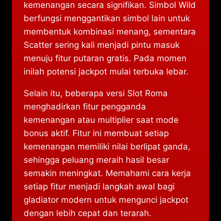
kemenangan secara signifikan. Simbol Wild
berfungsi menggantikan simbol lain untuk
membentuk kombinasi menang, sementara
Scatter sering kali menjadi pintu masuk
menuju fitur putaran gratis. Pada momen
inilah potensi jackpot mulai terbuka lebar.
Selain itu, beberapa versi Slot Roma
menghadirkan fitur pengganda
kemenangan atau multiplier saat mode
bonus aktif. Fitur ini membuat setiap
kemenangan memiliki nilai berlipat ganda,
sehingga peluang meraih hasil besar
semakin meningkat. Memahami cara kerja
setiap fitur menjadi langkah awal bagi
gladiator modern untuk mengunci jackpot
dengan lebih cepat dan terarah.