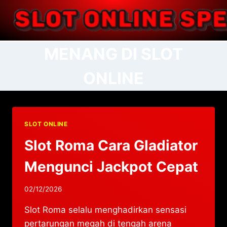
Skip
to
content
MENANG DI SLOT
ONLINE
SLOT ONLINE
Slot Roma Cara Gladiator
Mengunci Jackpot Cepat
02/12/2026
Slot Roma selalu menghadirkan sensasi
pertarungan megah di tengah arena