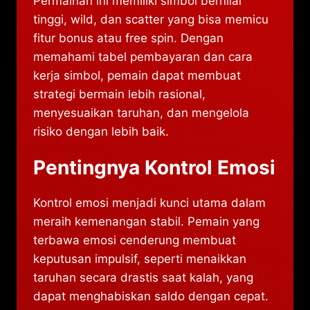
Permainan ini memiliki simbol bernilai
tinggi, wild, dan scatter yang bisa memicu
fitur bonus atau free spin. Dengan
memahami tabel pembayaran dan cara
kerja simbol, pemain dapat membuat
strategi bermain lebih rasional,
menyesuaikan taruhan, dan mengelola
risiko dengan lebih baik.
Pentingnya Kontrol Emosi
Kontrol emosi menjadi kunci utama dalam
meraih kemenangan stabil. Pemain yang
terbawa emosi cenderung membuat
keputusan impulsif, seperti menaikkan
taruhan secara drastis saat kalah, yang
dapat menghabiskan saldo dengan cepat.