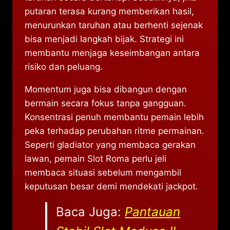
putaran terasa kurang memberikan hasil,
menurunkan taruhan atau berhenti sejenak
bisa menjadi langkah bijak. Strategi ini
membantu menjaga keseimbangan antara
risiko dan peluang.
Momentum juga bisa dibangun dengan
bermain secara fokus tanpa gangguan.
Konsentrasi penuh membantu pemain lebih
peka terhadap perubahan ritme permainan.
Seperti gladiator yang membaca gerakan
lawan, pemain Slot Roma perlu jeli
membaca situasi sebelum mengambil
keputusan besar demi mendekati jackpot.
Baca Juga:
Pantauan