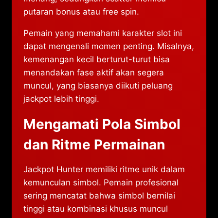
putaran bonus atau free spin.
Pemain yang memahami karakter slot ini
dapat mengenali momen penting. Misalnya,
kemenangan kecil berturut-turut bisa
menandakan fase aktif akan segera
muncul, yang biasanya diikuti peluang
jackpot lebih tinggi.
Mengamati Pola Simbol
dan Ritme Permainan
Jackpot Hunter memiliki ritme unik dalam
kemunculan simbol. Pemain profesional
sering mencatat bahwa simbol bernilai
tinggi atau kombinasi khusus muncul