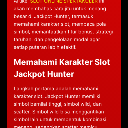
Artikel
SLOT ONLINE SPEKTAKULER
ini
akan membahas cara jitu untuk menang
besar di Jackpot Hunter, termasuk
memahami karakter slot, membaca pola
simbol, memanfaatkan fitur bonus, strategi
taruhan, dan pengelolaan modal agar
setiap putaran lebih efektif.
Memahami Karakter Slot
Jackpot Hunter
Langkah pertama adalah memahami
karakter slot. Jackpot Hunter memiliki
simbol bernilai tinggi, simbol wild, dan
scatter. Simbol wild bisa menggantikan
simbol lain untuk membentuk kombinasi
menang, sedangkan scatter memicu