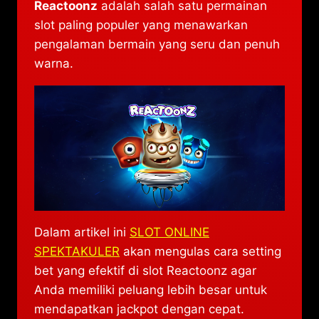
Reactoonz
adalah salah satu permainan
slot paling populer yang menawarkan
pengalaman bermain yang seru dan penuh
warna.
Dalam artikel ini
SLOT ONLINE
SPEKTAKULER
akan mengulas cara setting
bet yang efektif di slot Reactoonz agar
Anda memiliki peluang lebih besar untuk
mendapatkan jackpot dengan cepat.