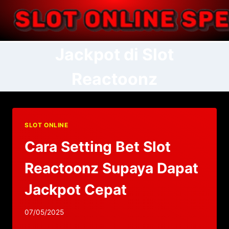
Skip
to
content
Jackpot di Slot
Reactoonz
SLOT ONLINE
Cara Setting Bet Slot
Reactoonz Supaya Dapat
Jackpot Cepat
07/05/2025