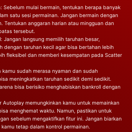
: Sebelum mulai bermain, tentukan berapa banyak
lam satu sesi permainan. Jangan bermain dengan
n. Tentukan anggaran harian atau mingguan dan
atas tersebut.
l: Jangan langsung memilih taruhan besar,
h dengan taruhan kecil agar bisa bertahan lebih
bih fleksibel dan memberi kesempatan pada Scatter
ika kamu sudah merasa nyaman dan sudah
a meningkatkan taruhan sedikit demi sedikit.
karena bisa berisiko menghabiskan bankroll dengan
itur Autoplay memungkinkan kamu untuk memainkan
 bisa menghemat waktu. Namun, pastikan untuk
n sebelum mengaktifkan fitur ini. Jangan biarkan
 kamu tetap dalam kontrol permainan.