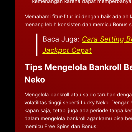
kemenangan karena dapat memperbanyak
Memahami fitur-fitur ini dengan baik adalah
menang lebih konsisten dan memicu Bonus se
Baca Juga:
Cara Setting 
Jackpot Cepat
Tips Mengelola Bankroll B
Neko
Mengelola bankroll atau saldo taruhan dengan
volatilitas tinggi seperti Lucky Neko. Dengan
kapan saja, tetapi juga ada periode tanpa k
dalam mengelola bankroll agar kamu bisa be
memicu Free Spins dan Bonus: