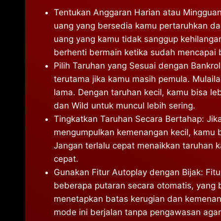
Tentukan Anggaran Harian atau Mingguan
uang yang bersedia kamu pertaruhkan da
uang yang kamu tidak sanggup kehilanga
berhenti bermain ketika sudah mencapai b
Pilih Taruhan yang Sesuai dengan Bankrol
terutama jika kamu masih pemula. Mulaila
lama. Dengan taruhan kecil, kamu bisa le
dan Wild untuk muncul lebih sering.
Tingkatkan Taruhan Secara Bertahap: J
mengumpulkan kemenangan kecil, kamu bis
Jangan terlalu cepat menaikkan taruhan 
cepat.
Gunakan Fitur Autoplay dengan Bijak: F
beberapa putaran secara otomatis, yang
menetapkan batas kerugian dan kemenanga
mode ini berjalan tanpa pengawasan agar