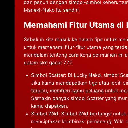
dan penuh dengan simbol-simbol keberuntunga
Maneki-Neko itu sendiri.
Memahami Fitur Utama di 
Sebelum kita masuk ke dalam tips untuk memi
untuk memahami fitur-fitur utama yang ter
mendalam tentang cara kerja permainan ini
dalam slot gacor 777.
Simbol Scatter: Di Lucky Neko, simbol Sca
Jika kamu mendapatkan tiga atau lebih si
terpicu, memberi kamu peluang untuk m
Semakin banyak simbol Scatter yang munc
kamu dapatkan.
Simbol Wild: Simbol Wild berfungsi untu
menciptakan kombinasi pemenang. Wild in