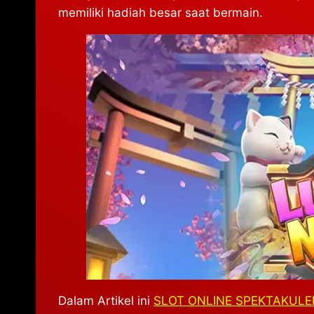
memiliki hadiah besar saat bermain.
Dalam Artikel ini
SLOT ONLINE SPEKTAKULE