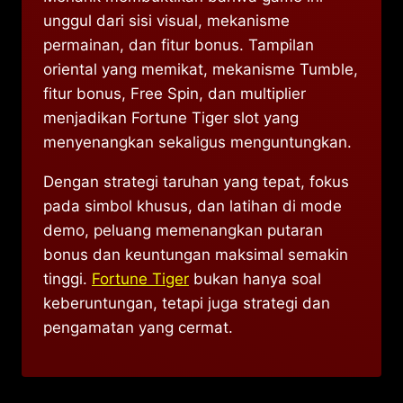
unggul dari sisi visual, mekanisme
permainan, dan fitur bonus. Tampilan
oriental yang memikat, mekanisme Tumble,
fitur bonus, Free Spin, dan multiplier
menjadikan Fortune Tiger slot yang
menyenangkan sekaligus menguntungkan.
Dengan strategi taruhan yang tepat, fokus
pada simbol khusus, dan latihan di mode
demo, peluang memenangkan putaran
bonus dan keuntungan maksimal semakin
tinggi.
Fortune Tiger
bukan hanya soal
keberuntungan, tetapi juga strategi dan
pengamatan yang cermat.