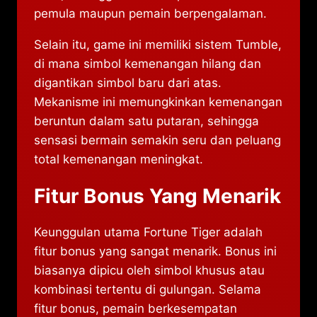
pemula maupun pemain berpengalaman.
Selain itu, game ini memiliki sistem Tumble,
di mana simbol kemenangan hilang dan
digantikan simbol baru dari atas.
Mekanisme ini memungkinkan kemenangan
beruntun dalam satu putaran, sehingga
sensasi bermain semakin seru dan peluang
total kemenangan meningkat.
Fitur Bonus Yang Menarik
Keunggulan utama Fortune Tiger adalah
fitur bonus yang sangat menarik. Bonus ini
biasanya dipicu oleh simbol khusus atau
kombinasi tertentu di gulungan. Selama
fitur bonus, pemain berkesempatan