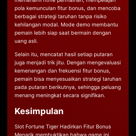
memahami ritme permainan, mempelajari
pola kemunculan fitur bonus, dan mencoba
berbagai strategi taruhan tanpa risiko
kehilangan modal. Mode demo membantu
pemain lebih siap saat bermain dengan
uang asli.
Selain itu, mencatat hasil setiap putaran
juga menjadi trik jitu. Dengan mengevaluasi
kemenangan dan frekuensi fitur bonus,
pemain bisa menyesuaikan strategi taruhan
pada putaran berikutnya, sehingga peluang
menang meningkat secara signifikan.
Kesimpulan
Slot Fortune Tiger Hadirkan Fitur Bonus
Menarik membuktikan bahwa game ini