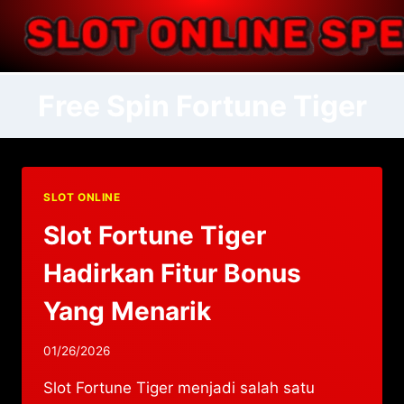
Skip
to
content
Free Spin Fortune Tiger
SLOT ONLINE
Slot Fortune Tiger
Hadirkan Fitur Bonus
Yang Menarik
01/26/2026
Slot Fortune Tiger menjadi salah satu