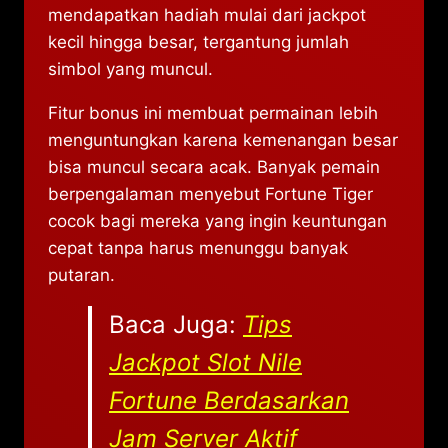
mendapatkan hadiah mulai dari jackpot
kecil hingga besar, tergantung jumlah
simbol yang muncul.
Fitur bonus ini membuat permainan lebih
menguntungkan karena kemenangan besar
bisa muncul secara acak. Banyak pemain
berpengalaman menyebut Fortune Tiger
cocok bagi mereka yang ingin keuntungan
cepat tanpa harus menunggu banyak
putaran.
Baca Juga:
Tips
Jackpot Slot Nile
Fortune Berdasarkan
Jam Server Aktif