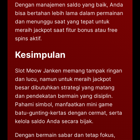
Dengan manajemen saldo yang baik, Anda
bisa bertahan lebih lama dalam permainan
dan menunggu saat yang tepat untuk
meraih jackpot saat fitur bonus atau free
spins aktif.
Kesimpulan
Slot Meow Janken memang tampak ringan
dan lucu, namun untuk meraih jackpot
besar dibutuhkan strategi yang matang
dan pendekatan bermain yang disiplin.
Pahami simbol, manfaatkan mini game
batu-gunting-kertas dengan cermat, serta
kelola saldo Anda secara bijak.
Dengan bermain sabar dan tetap fokus,