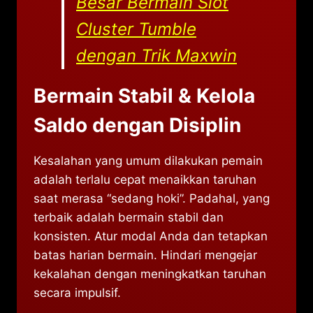
Besar Bermain Slot
Cluster Tumble
dengan Trik Maxwin
Bermain Stabil & Kelola
Saldo dengan Disiplin
Kesalahan yang umum dilakukan pemain
adalah terlalu cepat menaikkan taruhan
saat merasa “sedang hoki”. Padahal, yang
terbaik adalah bermain stabil dan
konsisten. Atur modal Anda dan tetapkan
batas harian bermain. Hindari mengejar
kekalahan dengan meningkatkan taruhan
secara impulsif.