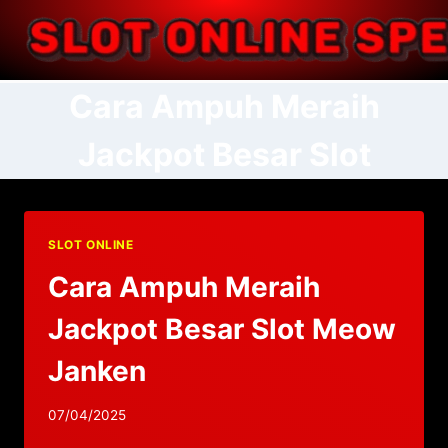
Skip
to
content
Cara Ampuh Meraih
Jackpot Besar Slot
SLOT ONLINE
Cara Ampuh Meraih
Jackpot Besar Slot Meow
Janken
07/04/2025