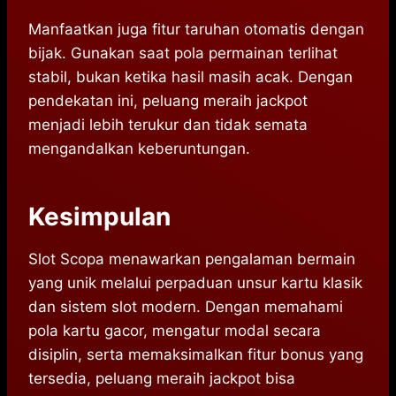
Manfaatkan juga fitur taruhan otomatis dengan
bijak. Gunakan saat pola permainan terlihat
stabil, bukan ketika hasil masih acak. Dengan
pendekatan ini, peluang meraih jackpot
menjadi lebih terukur dan tidak semata
mengandalkan keberuntungan.
Kesimpulan
Slot Scopa menawarkan pengalaman bermain
yang unik melalui perpaduan unsur kartu klasik
dan sistem slot modern. Dengan memahami
pola kartu gacor, mengatur modal secara
disiplin, serta memaksimalkan fitur bonus yang
tersedia, peluang meraih jackpot bisa