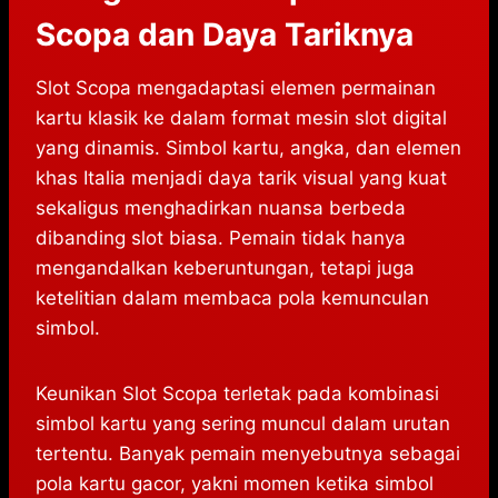
Scopa dan Daya Tariknya
Slot Scopa mengadaptasi elemen permainan
kartu klasik ke dalam format mesin slot digital
yang dinamis. Simbol kartu, angka, dan elemen
khas Italia menjadi daya tarik visual yang kuat
sekaligus menghadirkan nuansa berbeda
dibanding slot biasa. Pemain tidak hanya
mengandalkan keberuntungan, tetapi juga
ketelitian dalam membaca pola kemunculan
simbol.
Keunikan Slot Scopa terletak pada kombinasi
simbol kartu yang sering muncul dalam urutan
tertentu. Banyak pemain menyebutnya sebagai
pola kartu gacor, yakni momen ketika simbol