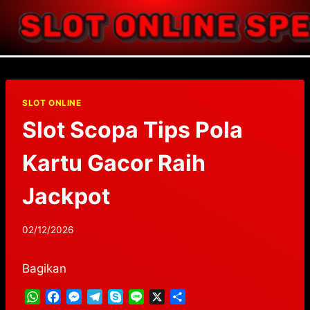
Skip
to
content
SLOT ONLINE
Slot Scopa Tips Pola
Kartu Gacor Raih
Jackpot
02/12/2026
Bagikan
W
F
M
T
S
L
X
S