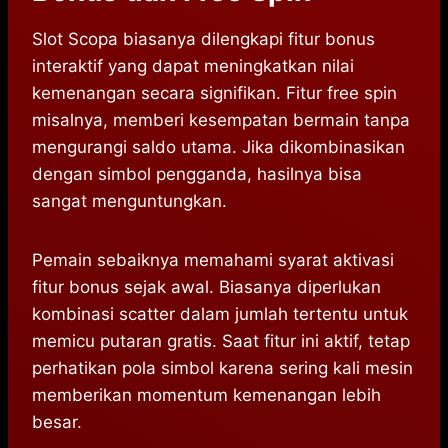
Slot Scopa biasanya dilengkapi fitur bonus
interaktif yang dapat meningkatkan nilai
kemenangan secara signifikan. Fitur free spin
misalnya, memberi kesempatan bermain tanpa
mengurangi saldo utama. Jika dikombinasikan
dengan simbol pengganda, hasilnya bisa
sangat menguntungkan.
Pemain sebaiknya memahami syarat aktivasi
fitur bonus sejak awal. Biasanya diperlukan
kombinasi scatter dalam jumlah tertentu untuk
memicu putaran gratis. Saat fitur ini aktif, tetap
perhatikan pola simbol karena sering kali mesin
memberikan momentum kemenangan lebih
besar.