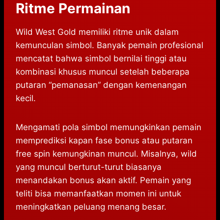
Ritme Permainan
Wild West Gold memiliki ritme unik dalam
kemunculan simbol. Banyak pemain profesional
mencatat bahwa simbol bernilai tinggi atau
kombinasi khusus muncul setelah beberapa
putaran “pemanasan” dengan kemenangan
kecil.
Mengamati pola simbol memungkinkan pemain
memprediksi kapan fase bonus atau putaran
free spin kemungkinan muncul. Misalnya, wild
yang muncul berturut-turut biasanya
menandakan bonus akan aktif. Pemain yang
teliti bisa memanfaatkan momen ini untuk
meningkatkan peluang menang besar.