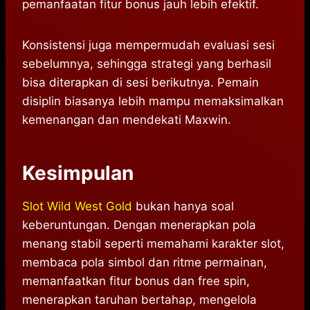
pemanfaatan fitur bonus jauh lebih efektif.
Konsistensi juga mempermudah evaluasi sesi
sebelumnya, sehingga strategi yang berhasil
bisa diterapkan di sesi berikutnya. Pemain
disiplin biasanya lebih mampu memaksimalkan
kemenangan dan mendekati Maxwin.
Kesimpulan
Slot Wild West Gold
bukan hanya soal
keberuntungan. Dengan menerapkan pola
menang stabil seperti memahami karakter slot,
membaca pola simbol dan ritme permainan,
memanfaatkan fitur bonus dan free spin,
menerapkan taruhan bertahap, mengelola