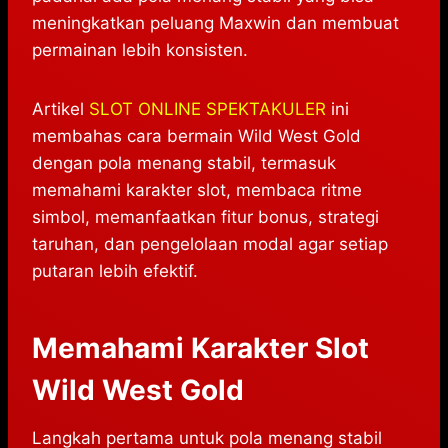
meningkatkan peluang Maxwin dan membuat
permainan lebih konsisten.
Artikel
SLOT ONLINE SPEKTAKULER
ini
membahas cara bermain Wild West Gold
dengan pola menang stabil, termasuk
memahami karakter slot, membaca ritme
simbol, memanfaatkan fitur bonus, strategi
taruhan, dan pengelolaan modal agar setiap
putaran lebih efektif.
Memahami Karakter Slot
Wild West Gold
Langkah pertama untuk pola menang stabil