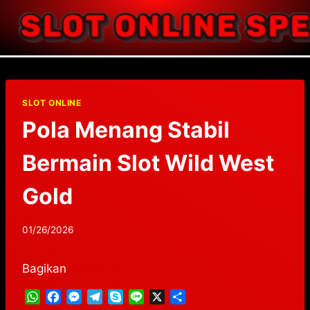
Skip
to
content
SLOT ONLINE
Pola Menang Stabil
Bermain Slot Wild West
Gold
01/26/2026
Bagikan
W
F
M
T
S
L
X
S